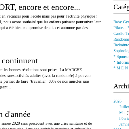
T, encore et encore...
Catég
t en vacances pour l'école mais pas pour l'activité physique !
l, nous avons souhaité que les enfants puissent poursuivre leur
Baby Gym
t qui a été bien compromise depuis cet automne par des
Pilates -
Cardio Tr
Randonné
Badminto
Sophrolog
* Sponsor
s continuent
* Informa
* M E N U
s et les bonnes résolutions sont prises. La MARCHE
s rares activités adultes (avec la randonnée) à pouvoir
ité permet de faire "travailler" 80% de nos muscles sans
Arch
eant...
2026
Juillet
in d'année
Mai
(
Févri
année 2020 sans précédent avec une crise sanitaire et de
Janvi