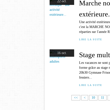
Marche nor
22 oct.
extérieure.
Une activité extérieur
c'est la MARCHE NORDI
réparties sur l'année
LIRE LA SUITE
Stage mult
16 oct.
Les vacances ne sont p
forme grâce au stage 
20h30 Gymnase Frison-
fessiers...
LIRE LA SUITE
<<
<
10
11