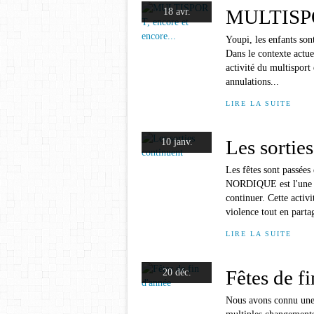
MULTISPOR
18 avr.
Youpi, les enfants son
Dans le contexte actue
activité du multispor
annulations...
LIRE LA SUITE
Les sortie
10 janv.
Les fêtes sont passée
NORDIQUE est l'une de
continuer. Cette activ
violence tout en partag
LIRE LA SUITE
Fêtes de f
20 déc.
Nous avons connu une 