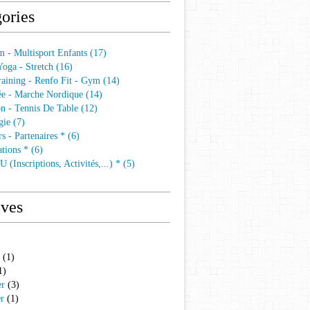
ories
 - Multisport Enfants (17)
 Yoga - Stretch (16)
aining - Renfo Fit - Gym (14)
e - Marche Nordique (14)
n - Tennis De Table (12)
ie (7)
s - Partenaires * (6)
tions * (6)
 (Inscriptions, Activités,...) * (5)
ives
(1)
1)
er
(3)
er
(1)