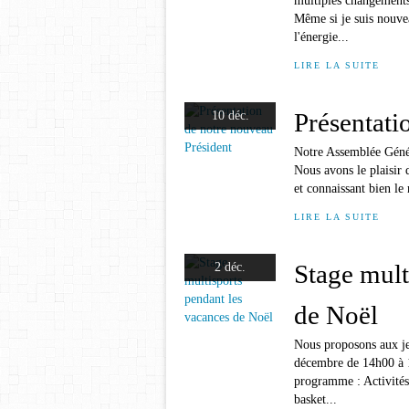
multiples changements 
Même si je suis nouvea
l'énergie...
LIRE LA SUITE
Présentati
10 déc.
Notre Assemblée Génér
Nous avons le plaisir 
et connaissant bien le 
LIRE LA SUITE
Stage mult
2 déc.
de Noël
Nous proposons aux je
décembre de 14h00 à 1
programme : Activités 
basket...