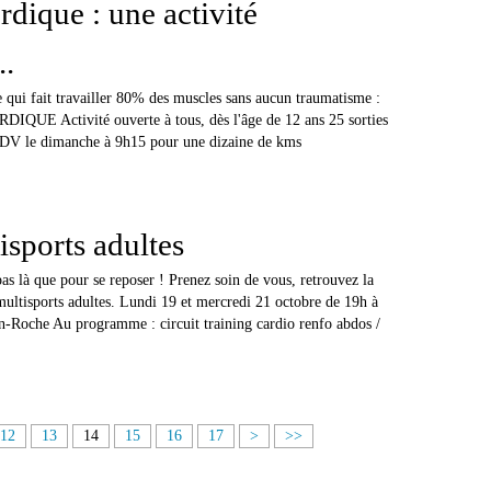
dique : une activité
..
e qui fait travailler 80% des muscles sans aucun traumatisme :
QUE Activité ouverte à tous, dès l'âge de 12 ans 25 sorties
 RDV le dimanche à 9h15 pour une dizaine de kms
isports adultes
as là que pour se reposer ! Prenez soin de vous, retrouvez la
multisports adultes. Lundi 19 et mercredi 21 octobre de 19h à
Roche Au programme : circuit training cardio renfo abdos /
12
13
14
15
16
17
>
>>