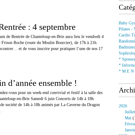
Catég
Baby Gym
entrée : 4 septembre
Pilates -
Cardio Tr
um de Rentrée de Chanteloup-en-Brie aura lieu le vendredi 4
Randonné
Frison Roche (route du Moulin Bourcier), de 17h à 21h.
Badminto
ncontrer… et de vous inscrire pour pratiquer l’une de nos 17
Sophrolog
* Sponsor
* Informa
* M E N U
fin d’année ensemble !
Arch
dez-vous pour un week-end convivial et festif à la salle des
anteloup-en-Brie Samedi 6 juin Concerts de 14h à 18h
 de société de 14h à 18h animés par La Caverne du Dragon
2026
.
Juillet
Mai
(
Févri
Janvi