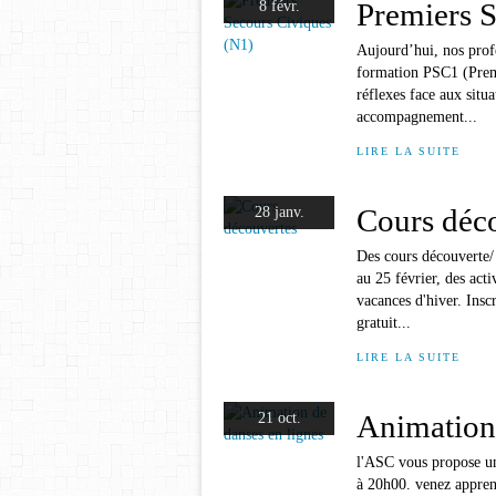
Premiers S
8 févr.
Aujourd’hui, nos prof
formation PSC1 (Premi
réflexes face aux sit
accompagnement...
LIRE LA SUITE
Cours déc
28 janv.
Des cours découverte/
au 25 février, des act
vacances d'hiver. Ins
gratuit...
LIRE LA SUITE
Animation 
21 oct.
l'ASC vous propose un
à 20h00. venez appren