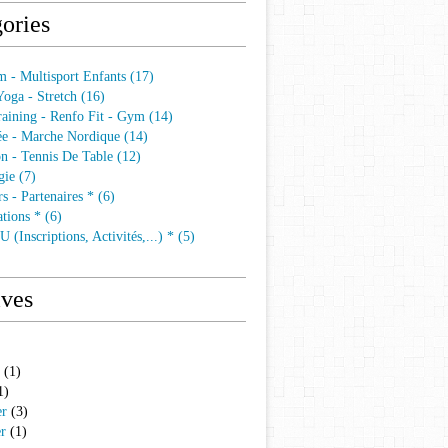
ories
 - Multisport Enfants (17)
 Yoga - Stretch (16)
aining - Renfo Fit - Gym (14)
e - Marche Nordique (14)
n - Tennis De Table (12)
ie (7)
s - Partenaires * (6)
tions * (6)
 (Inscriptions, Activités,...) * (5)
ives
(1)
1)
er
(3)
er
(1)