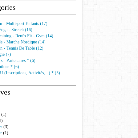
ories
 - Multisport Enfants (17)
 Yoga - Stretch (16)
aining - Renfo Fit - Gym (14)
e - Marche Nordique (14)
n - Tennis De Table (12)
ie (7)
s - Partenaires * (6)
tions * (6)
 (Inscriptions, Activités,...) * (5)
ives
(1)
1)
er
(3)
er
(1)