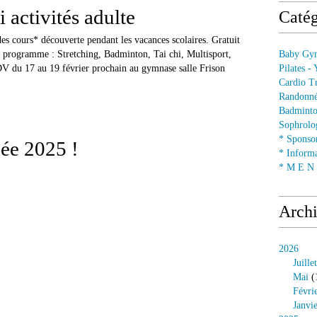
 activités adulte
Catég
s cours* découverte pendant les vacances scolaires. Gratuit
 programme : Stretching, Badminton, Tai chi, Multisport,
Baby Gym
 du 17 au 19 février prochain au gymnase salle Frison
Pilates -
Cardio Tr
Randonné
Badminto
Sophrolog
* Sponsor
ée 2025 !
* Informa
* M E N U
Arch
2026
Juillet
Mai
(
Févri
Janvi