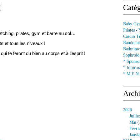
!
Catég
Baby Gym
Pilates -
tretching, pilates, gym et barre au sol…
Cardio Tr
Randonné
s et tous les niveaux !
Badminto
 te feront du bien au corps et à l’esprit !
Sophrolog
* Sponsor
* Informa
* M E N U
Arch
2026
Juillet
Mai
(
Févri
Janvi