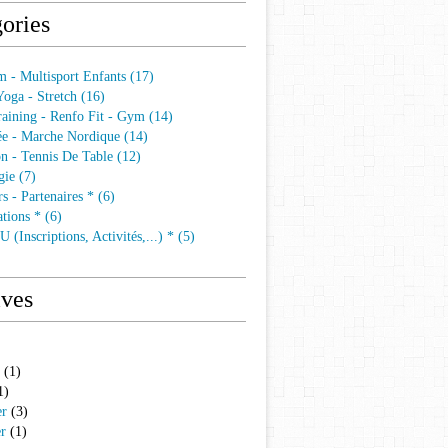
ories
 - Multisport Enfants (17)
 Yoga - Stretch (16)
aining - Renfo Fit - Gym (14)
e - Marche Nordique (14)
n - Tennis De Table (12)
ie (7)
s - Partenaires * (6)
tions * (6)
 (Inscriptions, Activités,...) * (5)
ives
(1)
1)
er
(3)
er
(1)