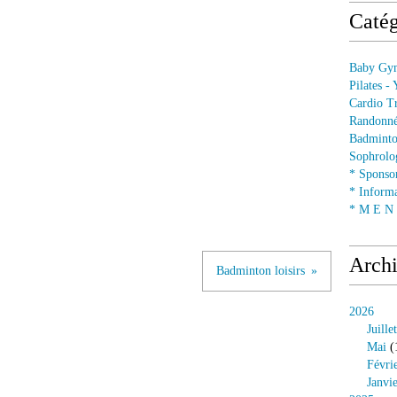
Catég
Baby Gym
Pilates -
Cardio Tr
Randonné
Badminto
Sophrolog
* Sponsor
* Informa
* M E N U
Arch
Badminton loisirs
2026
Juillet
Mai
(
Févri
Janvi