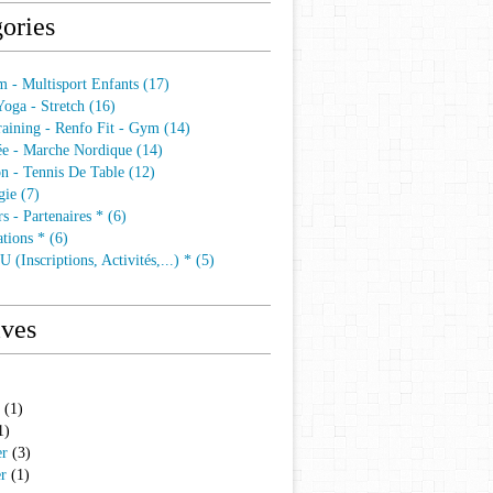
ories
 - Multisport Enfants (17)
 Yoga - Stretch (16)
aining - Renfo Fit - Gym (14)
e - Marche Nordique (14)
n - Tennis De Table (12)
ie (7)
s - Partenaires * (6)
tions * (6)
 (Inscriptions, Activités,...) * (5)
ives
(1)
1)
er
(3)
er
(1)