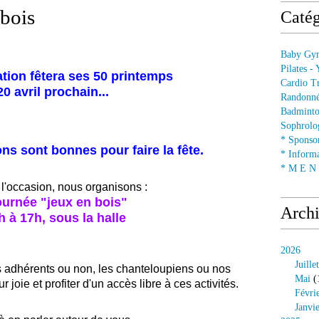
bois
Catég
Baby Gym
Pilates -
tion fêtera ses 50 printemps
Cardio Tr
20 avril prochain...
Randonné
Badminto
Sophrolog
* Sponsor
ns sont bonnes pour faire la fête.
* Informa
* M E N U
 l'occasion, nous organisons :
ournée "jeux en bois"
Arch
h à 17h, sous la halle
2026
Juillet
s adhérents ou non, les chanteloupiens ou nos
Mai
(
 joie et profiter d'un accès libre à ces activités.
Févri
Janvi