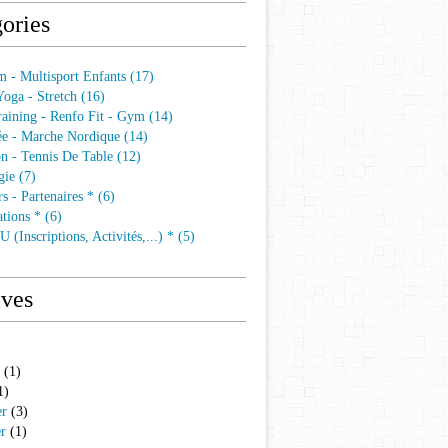
ories
 - Multisport Enfants (17)
 Yoga - Stretch (16)
aining - Renfo Fit - Gym (14)
e - Marche Nordique (14)
n - Tennis De Table (12)
ie (7)
s - Partenaires * (6)
tions * (6)
 (Inscriptions, Activités,...) * (5)
ives
(1)
1)
er
(3)
er
(1)