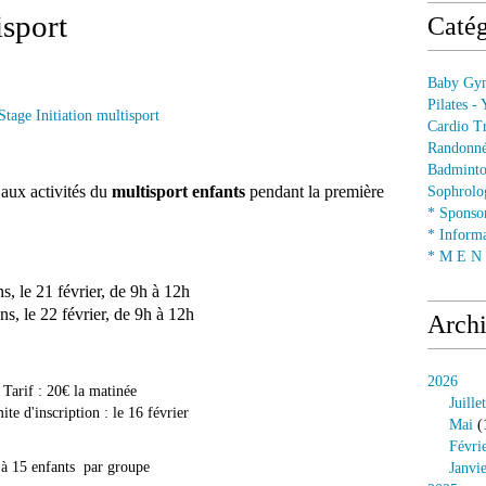
isport
Catég
Baby Gym
Pilates -
Cardio Tr
Randonné
Badminto
 aux activités du
multisport enfants
pendant la première
Sophrolog
* Sponsor
* Informa
* M E N U
ns, le 21 février, de 9h à 12h
ns, le 22 février, de 9h à 12h
Arch
2026
Tarif : 20€ la matinée
Juillet
ite d'inscription : le 16 février
Mai
(
Févri
 à 15 enfants par groupe
Janvi