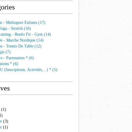
ories
 - Multisport Enfants (17)
 Yoga - Stretch (16)
aining - Renfo Fit - Gym (14)
e - Marche Nordique (14)
n - Tennis De Table (12)
ie (7)
s - Partenaires * (6)
tions * (6)
 (Inscriptions, Activités,...) * (5)
ives
(1)
1)
er
(3)
er
(1)